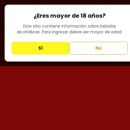
¿Eres mayor de 18 años?
Este sitio contiene información sobre bebidas
alcohólicas. Para ingresar debes ser mayor de edad.
Sí
No